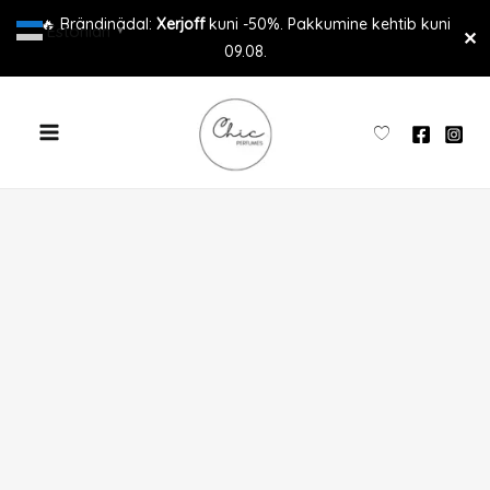
Skip
🔥 Brändinädal:
Xerjoff
kuni -50%. Pakkumine kehtib kuni
Estonian
▼
✕
to
09.08.
content