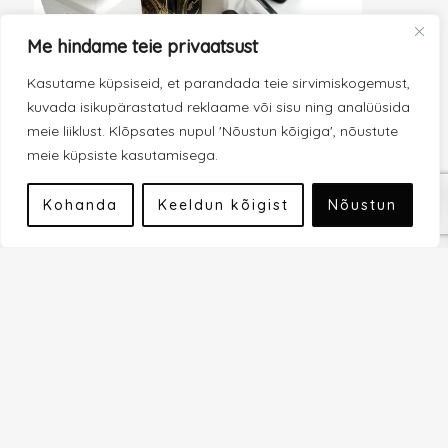
Me hindame teie privaatsust
Kasutame küpsiseid, et parandada teie sirvimiskogemust,
kuvada isikupärastatud reklaame või sisu ning analüüsida
meie liiklust. Klõpsates nupul 'Nõustun kõigiga', nõustute
meie küpsiste kasutamisega.
0
Kohanda
Keeldun kõigist
Nõustun
ELE
MEESTELE
UNISEX
Tester
Origi
Esileht
/ KEVADLÕHNAD