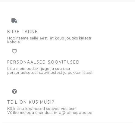
o
i
l
n
i
d
:
o
KIIRE TARNE
5
n
Hoolitseme selle eest, et kaup jõuaks kiiresti
,
:
kohale.
5
2
0
,
PERSONAALSED SOOVITUSED
7
Liitu meie uudiskirjaga ja saa osa
€
5
personaalsetest soovitustest ja pakkumistest
.
€
.
TEIL ON KÜSIMUSI?
Kõik sinu küsimused saavad vastuse!
Võtke meiega ühendust info@lohnapood.ee