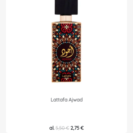
Lattafa Ajwad
A
P
al.
5,50
€
2,75
€