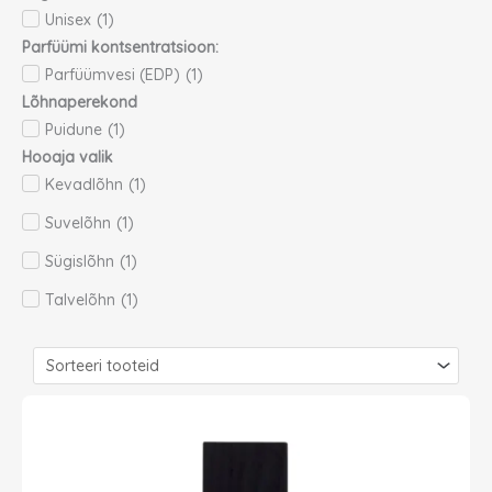
Unisex
(
1
)
Parfüümi kontsentratsioon:
Parfüümvesi (EDP)
(
1
)
Lõhnaperekond
Puidune
(
1
)
Hooaja valik
Kevadlõhn
(
1
)
Suvelõhn
(
1
)
Sügislõhn
(
1
)
Talvelõhn
(
1
)
Page
Page