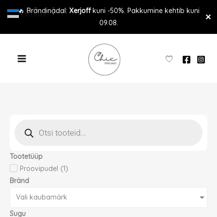
Skip
🔥 Brändinädal:
Xerjoff
kuni -50%. Pakkumine kehtib kuni
Estonian
▼
✕
to
09.08.
content
Products
search
Tootetüüp
Proovipudel
(
1
)
Bränd
Vali kaubamärk
Sugu