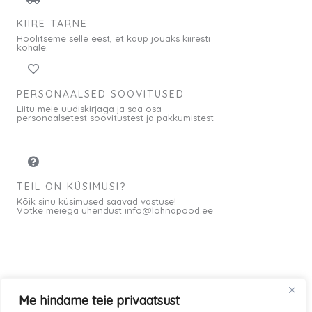
l
n
KIIRE TARNE
i
d
Hoolitseme selle eest, et kaup jõuaks kiiresti
:
o
kohale.
1
n
0
:
PERSONAALSED SOOVITUSED
,
8
Liitu meie uudiskirjaga ja saa osa
0
,
personaalsetest soovitustest ja pakkumistest
0
0
0
€
.
€
TEIL ON KÜSIMUSI?
Kõik sinu küsimused saavad vastuse!
.
Võtke meiega ühendust info@lohnapood.ee
Meist
Me hindame teie privaatsust