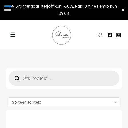
Skip
🔥 Brändinädal:
Xerjoff
kuni -50%. Pakkumine kehtib kuni
Estonian
▼
✕
to
09.08.
content
Products
search