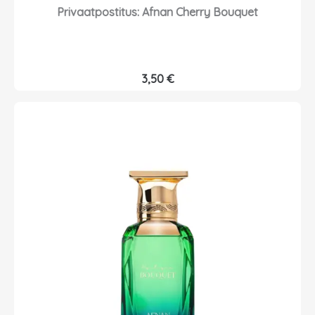
€
0
Privaatpostitus: Afnan Cherry Bouquet
.
€
.
3,50
€