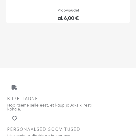
€
.
Proovipudel
al.
6,00
€
KIIRE TARNE
Hoolitseme selle eest, et kaup jõuaks kiiresti
kohale.
PERSONAALSED SOOVITUSED
Liitu meie uudiskirjaga ja saa osa