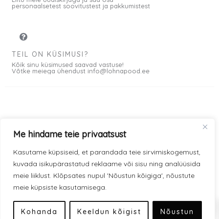
personaalsetest soovitustest ja pakkumistest
TEIL ON KÜSIMUSI?
Kõik sinu küsimused saavad vastuse!
Võtke meiega ühendust info@lohnapood.ee
Meist
Me hindame teie privaatsust
© 2026 All rights
Privaatsuspoliitika
F
I
Kasutame küpsiseid, et parandada teie sirvimiskogemust,
Reserved
a
n
kuvada isikupärastatud reklaame või sisu ning analüüsida
Müügitingimused
c
s
meie liiklust. Klõpsates nupul 'Nõustun kõigiga', nõustute
e
t
meie küpsiste kasutamisega.
Kauba kohaletoimetamine
0
b
a
Modena makseviisid
o
g
Kohanda
Keeldun kõigist
Nõustun