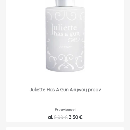
d
h
o
i
l
n
i
d
:
o
4
n
,
:
7
2
0
,
3
€
5
.
Juliette Has A Gun Anyway proov
€
.
Proovipudel
A
P
al.
5,00
€
3,50
€
l
r