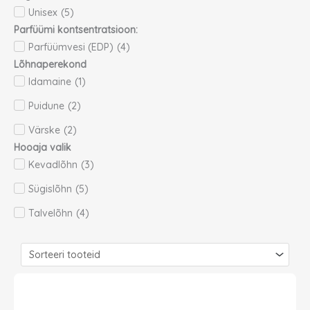
Unisex
(
5
)
Parfüümi kontsentratsioon:
Parfüümvesi (EDP)
(
4
)
Lõhnaperekond
Idamaine
(
1
)
Puidune
(
2
)
Värske
(
2
)
Hooaja valik
Kevadlõhn
(
3
)
Sügislõhn
(
5
)
Talvelõhn
(
4
)