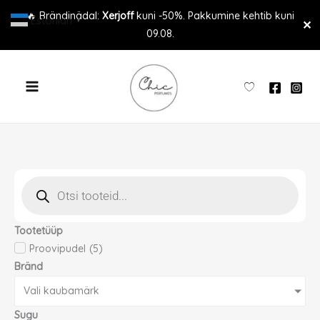
Skip
🔥 Brändinädal:
Xerjoff
kuni -50%. Pakkumine kehtib kuni
Estonian
▼
✕
to
09.08.
content
Products
search
Tootetüüp
Proovipudel
(
5
)
Bränd
Vali kaubamärk
Sugu