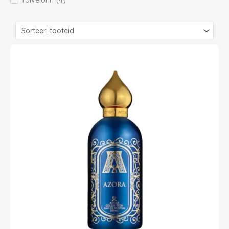
Talvelõhn
(
4
)