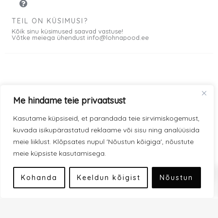
TEIL ON KÜSIMUSI?
Kõik sinu küsimused saavad vastuse!
Võtke meiega ühendust info@lohnapood.ee
Meist
Me hindame teie privaatsust
© 2026 All rights
Privaatsuspoliitika
F
I
Kasutame küpsiseid, et parandada teie sirvimiskogemust,
Reserved
a
n
kuvada isikupärastatud reklaame või sisu ning analüüsida
Müügitingimused
c
s
meie liiklust. Klõpsates nupul 'Nõustun kõigiga', nõustute
e
t
meie küpsiste kasutamisega.
Kauba kohaletoimetamine
0
b
a
Modena makseviisid
o
g
Kohanda
Keeldun kõigist
Nõustun
o
r
Inbank makseviisid
k
a
-
m
Liitu uudiskirjaga