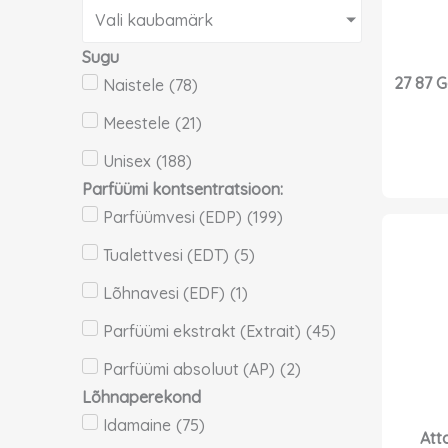
Vali kaubamärk
Sugu
27 87 G
Naistele
(
78
)
Meestele
(
21
)
Unisex
(
188
)
Parfüümi kontsentratsioon:
Parfüümvesi (EDP)
(
199
)
Tualettvesi (EDT)
(
5
)
Lõhnavesi (EDF)
(
1
)
Parfüümi ekstrakt (Extrait)
(
45
)
Parfüümi absoluut (AP)
(
2
)
Lõhnaperekond
Idamaine
(
75
)
Atta