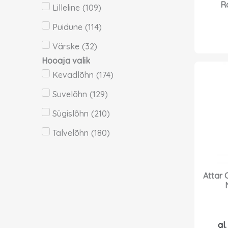
R
Lilleline
(
109
)
Puidune
(
114
)
Värske
(
32
)
Hooaja valik
Kevadlõhn
(
174
)
Suvelõhn
(
129
)
Sügislõhn
(
210
)
Talvelõhn
(
180
)
Attar 
al