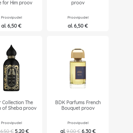
 for Him proov
proov
Proovipudel
Proovipudel
al.
6,50
€
al.
6,50
€
r Collection The
BDK Parfums French
 of Sheba proov
Bouquet proov
Proovipudel
Proovipudel
A
P
A
P
.
6,50
€
5,20
€
al.
9,00
€
6,30
€