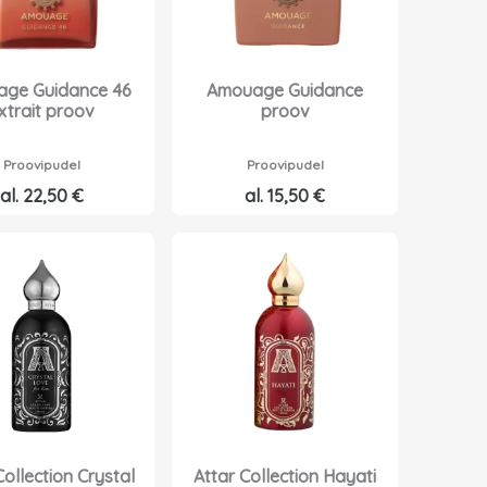
ge Guidance 46
Amouage Guidance
xtrait proov
proov
Proovipudel
Proovipudel
al.
22,50
€
al.
15,50
€
Collection Crystal
Attar Collection Hayati