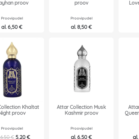
ayhan proov
proov
Love
l
n
i
d
Proovipudel
Proovipudel
:
o
al.
6,50
€
al.
8,50
€
6
n
,
:
0
4
0
,
2
€
0
.
€
.
Collection Khaltat
Attar Collection Musk
Atta
Night proov
Kashmir proov
Queen
Proovipudel
Proovipudel
A
P
.
6,50
€
5,20
€
al.
6,50
€
al