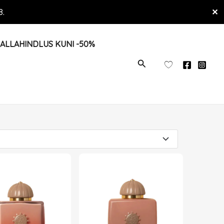
8.
✕
ALLAHINDLUS KUNI -50%
OTSI
ge