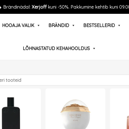
 Brändinädal:
Xerjoff
kuni -50%. Pakkumine kehtib kuni 09.0
HOOAJA VALIK
BRÄNDID
BESTSELLERID
LÕHNASTATUD KEHAHOOLDUS
Page
Page
Page
Page
Page
Pa