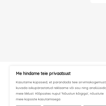
Me hindame teie privaatsust
KIIRE TARNE
Kasutame küpsiseid, et parandada teie sirvimiskogemust
Hoolitseme selle eest, et kaup
jõuaks kiiresti kohale.
kuvada isikupärastatud reklaame või sisu ning analüüsid
meie liiklust. Klõpsates nupul 'Nõustun kõigiga', nõustute
meie küpsiste kasutamisega.