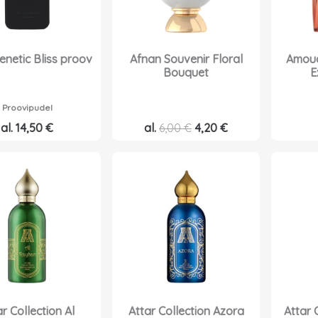
enetic Bliss proov
Afnan Souvenir Floral
Amoua
Bouquet
E
Proovipudel
A
P
al.
14,50
€
al.
6,00
€
4,20
€
l
r
g
a
n
e
e
g
h
u
i
n
n
e
d
h
o
i
r Collection Al
Attar Collection Azora
Attar 