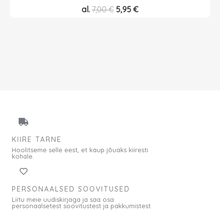
A
P
al.
7,00
€
5,95
€
l
r
g
a
n
e
e
g
h
u
i
n
n
e
d
h
o
i
l
n
KIIRE TARNE
i
d
Hoolitseme selle eest, et kaup jõuaks kiiresti
:
o
kohale.
7
n
,
:
PERSONAALSED SOOVITUSED
0
5
Liitu meie uudiskirjaga ja saa osa
0
,
personaalsetest soovitustest ja pakkumistest
9