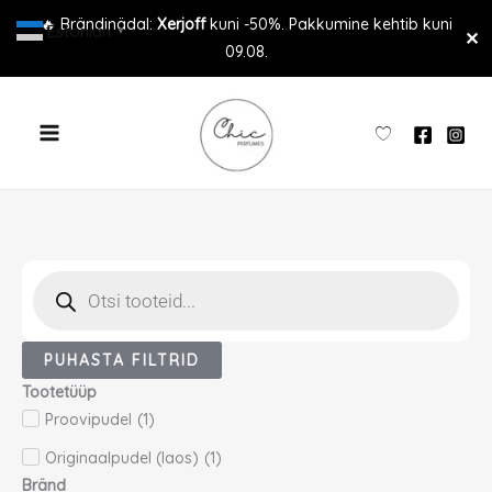
Skip
🔥 Brändinädal:
Xerjoff
kuni -50%. Pakkumine kehtib kuni
Estonian
▼
✕
to
09.08.
content
Products
search
PUHASTA FILTRID
Tootetüüp
Proovipudel
(
1
)
Originaalpudel (laos)
(
1
)
Bränd