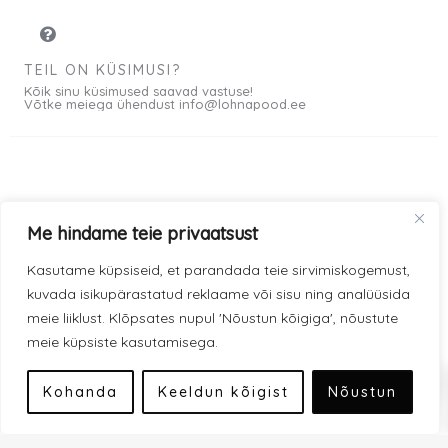
€
5
.
€
TEIL ON KÜSIMUSI?
Kõik sinu küsimused saavad vastuse!
.
Võtke meiega ühendust info@lohnapood.ee
Meist
Me hindame teie privaatsust
© 2026 All rights
Privaatsuspoliitika
F
I
Kasutame küpsiseid, et parandada teie sirvimiskogemust,
Reserved
a
n
kuvada isikupärastatud reklaame või sisu ning analüüsida
Müügitingimused
c
s
meie liiklust. Klõpsates nupul 'Nõustun kõigiga', nõustute
e
t
meie küpsiste kasutamisega.
Kauba kohaletoimetamine
0
b
a
Modena makseviisid
o
g
Kohanda
Keeldun kõigist
Nõustun
o
r
Inbank makseviisid
k
a