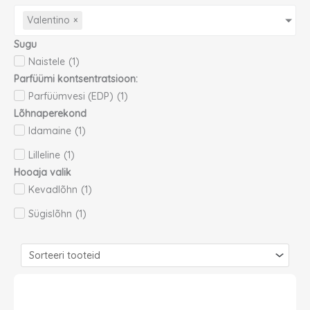
Valentino
×
Sugu
Naistele
(
1
)
Parfüümi kontsentratsioon:
Parfüümvesi (EDP)
(
1
)
Lõhnaperekond
Idamaine
(
1
)
Lilleline
(
1
)
Hooaja valik
Kevadlõhn
(
1
)
Sügislõhn
(
1
)