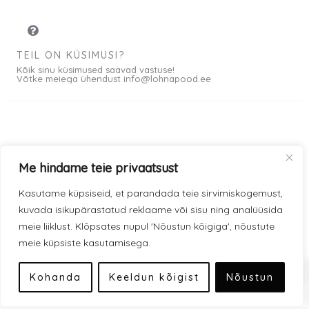
TEIL ON KÜSIMUSI?
Kõik sinu küsimused saavad vastuse!
Võtke meiega ühendust info@lohnapood.ee
Meist
Me hindame teie privaatsust
© 2026 All rights
Privaatsuspoliitika
F
I
Kasutame küpsiseid, et parandada teie sirvimiskogemust,
Reserved
a
n
kuvada isikupärastatud reklaame või sisu ning analüüsida
Müügitingimused
c
s
meie liiklust. Klõpsates nupul 'Nõustun kõigiga', nõustute
e
t
meie küpsiste kasutamisega.
Kauba kohaletoimetamine
0
b
a
Modena makseviisid
o
g
Kohanda
Keeldun kõigist
Nõustun
o
r
Inbank makseviisid
k
a