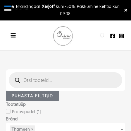
Skip
🔥 Brändinädal:
Xerjoff
kuni -50%. Pakkumine kehtib kuni
Estonian
▼
✕
to
09.08.
content
Products
search
PUHASTA FILTRID
Tootetüüp
Proovipudel
(
1
)
Bränd
Thameen
×