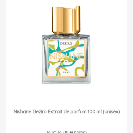
Nishane Deziro Extrait de parfum 100 ml (unisex)
Tellimisel (10–14 päeva)