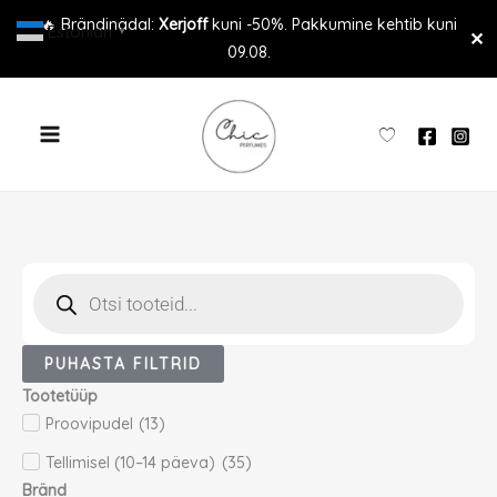
Skip
🔥 Brändinädal:
Xerjoff
kuni -50%. Pakkumine kehtib kuni
Estonian
▼
✕
to
09.08.
content
Products
search
PUHASTA FILTRID
Tootetüüp
Proovipudel
(
13
)
Tellimisel (10–14 päeva)
(
35
)
Bränd