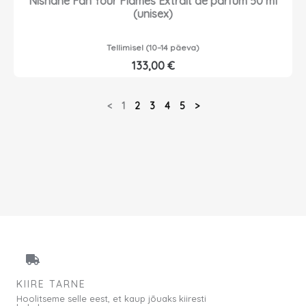
Nishane Fan Your Flames Extrait de parfum 50 ml
(unisex)
Tellimisel (10–14 päeva)
133,00
€
<
1
2
3
4
5
>
KIIRE TARNE
Hoolitseme selle eest, et kaup jõuaks kiiresti