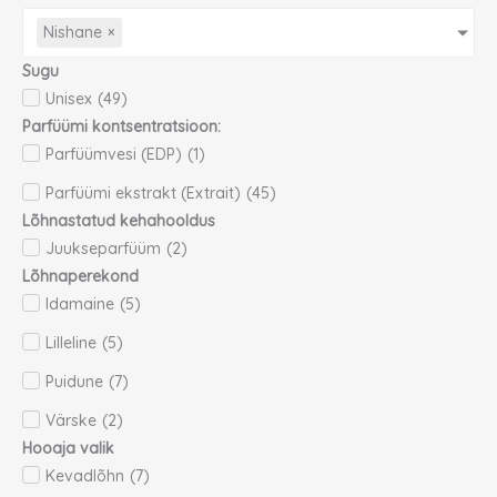
Nishane
×
Sugu
Unisex
(
49
)
Parfüümi kontsentratsioon:
Parfüümvesi (EDP)
(
1
)
Parfüümi ekstrakt (Extrait)
(
45
)
Lõhnastatud kehahooldus
Juukseparfüüm
(
2
)
Lõhnaperekond
Idamaine
(
5
)
Lilleline
(
5
)
Puidune
(
7
)
Värske
(
2
)
Hooaja valik
Kevadlõhn
(
7
)