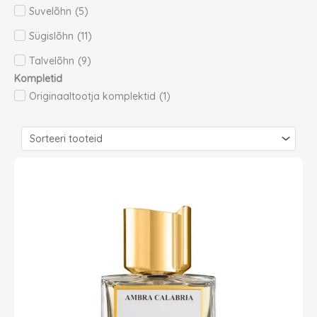
Suvelõhn
(
5
)
Sügislõhn
(
11
)
Talvelõhn
(
9
)
Kompletid
Originaaltootja komplektid
(
1
)
Page
Page
Page
Page
Page