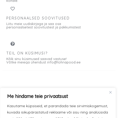
kohale.
PERSONAALSED SOOVITUSED
Liitu meie uudiskirjaga ja saa osa
personaalsetest soovitustest ja pakkumistest
TEIL ON KÜSIMUSI?
Kõik sinu küsimused saavad vastuse!
Võtke meiega ühendust info@lohnapood.ee
Meist
Me hindame teie privaatsust
© 2026 All rights
Privaatsuspoliitika
F
I
Kasutame küpsiseid, et parandada teie sirvimiskogemust,
Reserved
a
n
kuvada isikupärastatud reklaame või sisu ning analüüsida
Müügitingimused