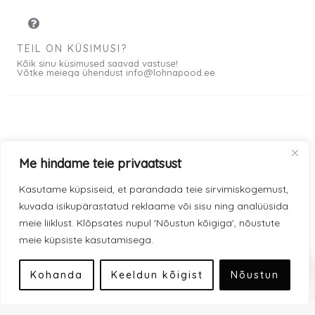
€
0
.
€
TEIL ON KÜSIMUSI?
Kõik sinu küsimused saavad vastuse!
.
Võtke meiega ühendust info@lohnapood.ee
Meist
Me hindame teie privaatsust
© 2026 All rights
Privaatsuspoliitika
F
I
Kasutame küpsiseid, et parandada teie sirvimiskogemust,
Reserved
a
n
kuvada isikupärastatud reklaame või sisu ning analüüsida
Müügitingimused
c
s
meie liiklust. Klõpsates nupul 'Nõustun kõigiga', nõustute
e
t
meie küpsiste kasutamisega.
Kauba kohaletoimetamine
0
b
a
Modena makseviisid
o
g
Kohanda
Keeldun kõigist
Nõustun
o
r
Inbank makseviisid
k
a