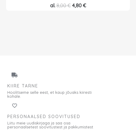
A
P
al.
8,00
€
4,80
€
l
r
g
a
n
e
e
g
h
u
i
n
n
e
d
h
o
i
l
n
KIIRE TARNE
i
d
Hoolitseme selle eest, et kaup jõuaks kiiresti
:
o
kohale.
8
n
,
:
PERSONAALSED SOOVITUSED
0
4
Liitu meie uudiskirjaga ja saa osa
0
,
personaalsetest soovitustest ja pakkumistest
8