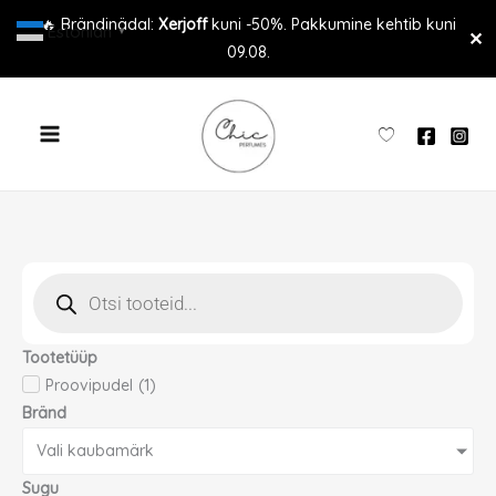
Skip
🔥 Brändinädal:
Xerjoff
kuni -50%. Pakkumine kehtib kuni
Estonian
▼
✕
to
09.08.
content
Products
search
Tootetüüp
Proovipudel
(
1
)
Bränd
Vali kaubamärk
Sugu