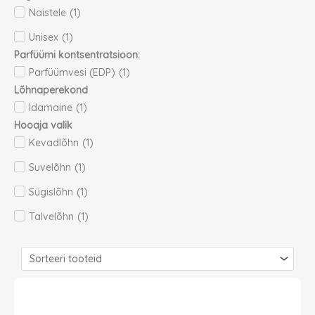
Naistele
(
1
)
Unisex
(
1
)
Parfüümi kontsentratsioon:
Parfüümvesi (EDP)
(
1
)
Lõhnaperekond
Idamaine
(
1
)
Hooaja valik
Kevadlõhn
(
1
)
Suvelõhn
(
1
)
Sügislõhn
(
1
)
Talvelõhn
(
1
)