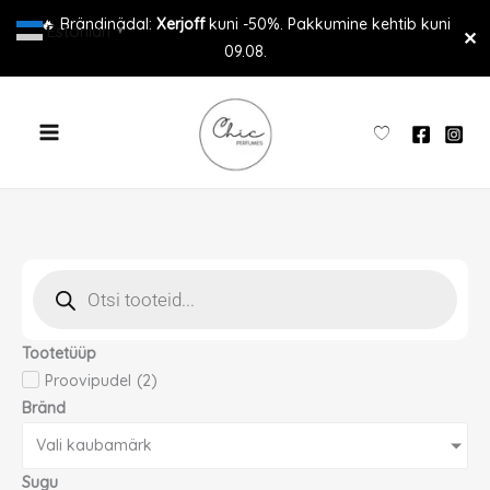
Skip
🔥 Brändinädal:
Xerjoff
kuni -50%. Pakkumine kehtib kuni
Estonian
▼
✕
to
09.08.
content
Products
search
Tootetüüp
Proovipudel
(
2
)
Bränd
Vali kaubamärk
Sugu