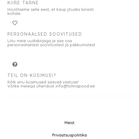
KIIRE TARNE
Hoolitseme selle eest, et kaup jõuaks kiiresti
kohale.
PERSONAALSED SOOVITUSED
Liitu meie uudiskirjaga ja saa osa
personaalsetest soovitustest ja pakkumistest
TEIL ON KÜSIMUSI?
Kõik sinu küsimused saavad vastuse!
Võtke meiega ühendust info@lohnapood.ee
Meist
© 2026 All rights
Privaatsuspoliitika
F
I