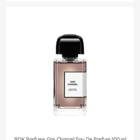
BDK Parfums Gris Charnel Eau De Parfum 100 ml