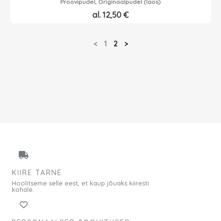
Proovipudel, Originaalpudel (laos)
al.
12,50
€
<
1
2
>
KIIRE TARNE
Hoolitseme selle eest, et kaup jõuaks kiiresti
kohale.