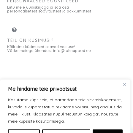
PERSONAALSED SOOVITUSED
Liitu meie uudiskirjaga ja saa osa
personaalsetest soovitustest ja pakkumistest
TEIL ON KÜSIMUSI?
Kõik sinu küsimused saavad vastuse!
Võtke meiega ühendust info@lohnapood.ee
Meist
Me hindame teie privaatsust
© 2026 All rights
Privaatsuspoliitika
F
I
Kasutame küpsiseid, et parandada teie sirvimiskogemust,
Reserved
a
n
kuvada isikupärastatud reklaame või sisu ning analüüsida
Müügitingimused
c
s
meie liiklust. Klõpsates nupul 'Nõustun kõigiga', nõustute
e
t
meie küpsiste kasutamisega.
Kauba kohaletoimetamine
0
b
a