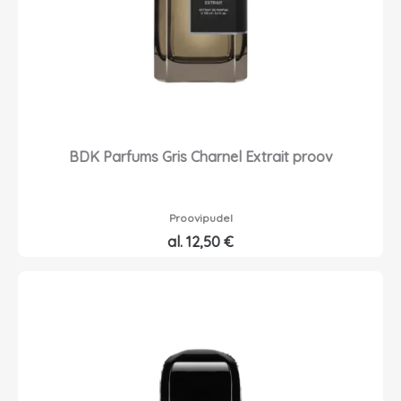
:
o
9
n
,
:
0
6
0
,
3
€
0
BDK Parfums Gris Charnel Extrait proov
.
€
.
Proovipudel
al.
12,50
€