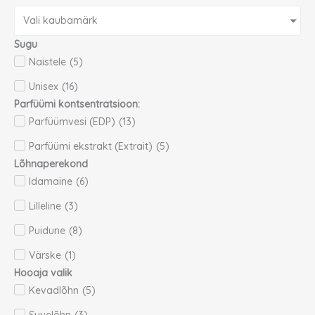
Vali kaubamärk
Sugu
Naistele
(
5
)
Unisex
(
16
)
Parfüümi kontsentratsioon:
Parfüümvesi (EDP)
(
13
)
Parfüümi ekstrakt (Extrait)
(
5
)
Lõhnaperekond
Idamaine
(
6
)
Lilleline
(
3
)
Puidune
(
8
)
Värske
(
1
)
Hooaja valik
Kevadlõhn
(
5
)