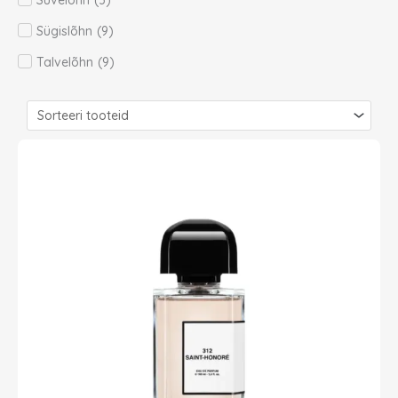
Suvelõhn
(
3
)
Sügislõhn
(
9
)
Talvelõhn
(
9
)
Page
Page