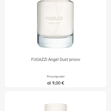
o
i
l
n
i
d
:
o
9
n
,
:
0
7
0
,
6
€
5
FUGAZZI Angel Dust proov
.
€
.
Proovipudel
al.
9,00
€