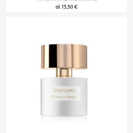
al.
13,50
€