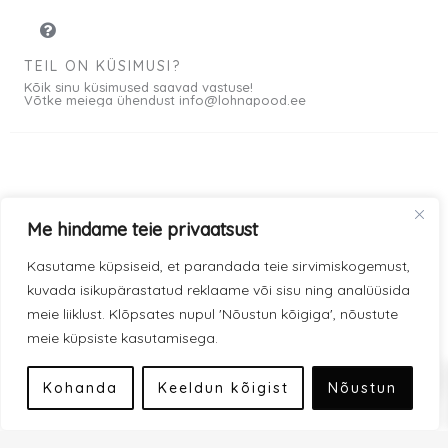
TEIL ON KÜSIMUSI?
Kõik sinu küsimused saavad vastuse!
Võtke meiega ühendust info@lohnapood.ee
Meist
Me hindame teie privaatsust
© 2026 All rights
Privaatsuspoliitika
F
I
Kasutame küpsiseid, et parandada teie sirvimiskogemust,
Reserved
a
n
kuvada isikupärastatud reklaame või sisu ning analüüsida
Müügitingimused
c
s
meie liiklust. Klõpsates nupul 'Nõustun kõigiga', nõustute
e
t
meie küpsiste kasutamisega.
Kauba kohaletoimetamine
0
b
a
Modena makseviisid
o
g
Kohanda
Keeldun kõigist
Nõustun
o
r
Inbank makseviisid
k
a