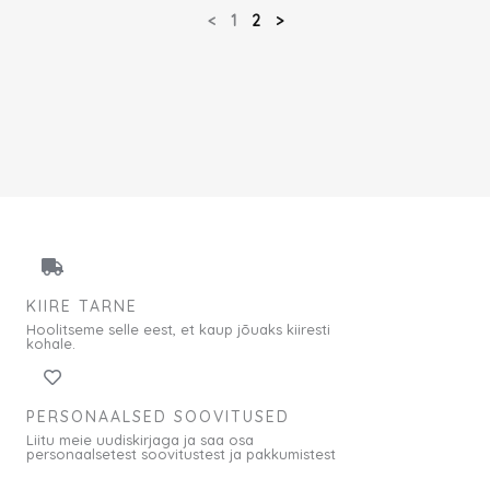
<
1
2
>
KIIRE TARNE
Hoolitseme selle eest, et kaup jõuaks kiiresti
kohale.
PERSONAALSED SOOVITUSED
Liitu meie uudiskirjaga ja saa osa
personaalsetest soovitustest ja pakkumistest