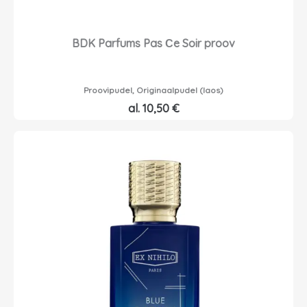
BDK Parfums Pas Сe Soir proov
Proovipudel, Originaalpudel (laos)
al.
10,50
€