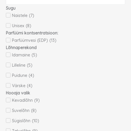
Sugu
Naistele
(
7
)
Unisex
(
8
)
Parfüümi kontsentratsioon:
Parfüümvesi (EDP)
(
13
)
Lõhnaperekond
Idamaine
(
5
)
Lilleline
(
5
)
Puidune
(
4
)
Värske
(
4
)
Hooaja valik
Kevadlõhn
(
9
)
Suvelõhn
(
8
)
Sügislõhn
(
10
)