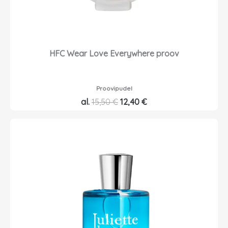
HFC Wear Love Everywhere proov
Proovipudel
A
P
al.
15,50
€
12,40
€
l
r
g
a
n
e
e
g
h
u
i
n
n
e
d
h
o
i