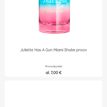
l
n
i
d
:
o
1
n
5
:
,
1
5
2
0
,
4
Juliette Has A Gun Miami Shake proov
€
0
.
€
Proovipudel
.
al.
7,00
€