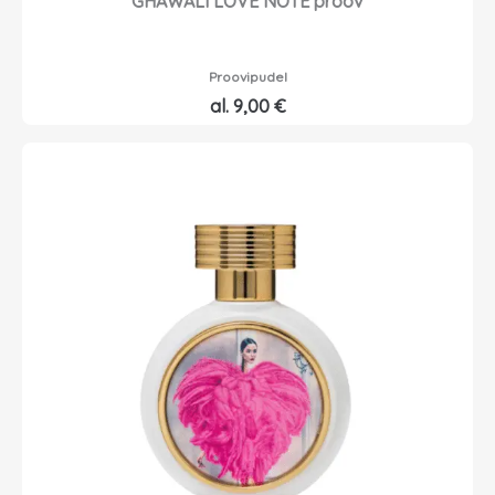
GHAWALI LOVE NOTE proov
Proovipudel
al.
9,00
€