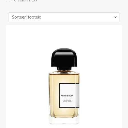
Talvelõhn
(
9
)
Page
Page