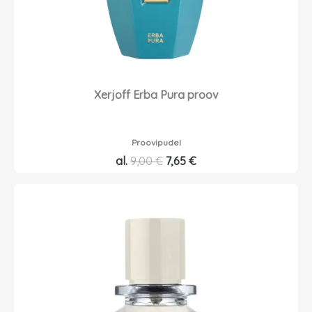
Xerjoff Erba Pura proov
Proovipudel
A
P
al.
9,00
€
7,65
€
l
r
g
a
n
e
e
g
h
u
i
n
n
e
d
h